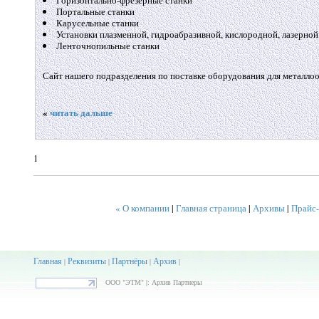
Горизонтально-фрезерные станки
Портальные станки
Карусельные станки
Установки плазменной, гидроабразивной, кислородной, лазерной
Ленточнопильные станки
Сайт нашего подразделения по поставке оборудования для металло
«
читать дальше
1
« О компании
|
Главная страница
|
Архивы
|
Прайс-
Главная
Реквизиты
Партнёры
Архив
|
|
|
|
ООО "ЭТМ" |: Архив Партнеры