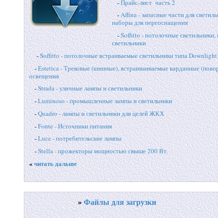
-
Прайс-лист часть 2
-
Affina - запасные части для светиль
наборы для переоснащения
-
Soffitto - потолочные светильники,
светильники
-
Soffitto - потолочные встраиваемые светильники типа Downlight
-
Estetica - Трековые (шинные), встраиваиваемые карданные (пов
освещения
-
Strada - уличные лампы и светильники
-
Luminoso - промышленные лампы и светильники
-
Quadro - лампы и светильники для целей ЖКХ
-
Fonte - Источники питания
-
Luce - потребительские лампы
-
Stella - прожекторы мощностью свыше 200 Вт.
«
читать дальше
»
Файлы для загрузки