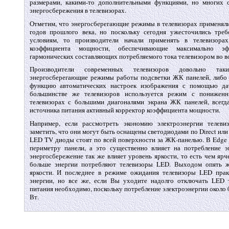
размерами, какими-то дополнительными функциями, но многих 
энергосбережения в телевизорах.
Отметим, что энергосберегающие режимы в телевизорах применяли
годов прошлого века, но поскольку сегодня ужесточились тре
условиям, то производители начали применять в телевизора
коэффициента мощности, обеспечивающие максимально эфф
гармонических составляющих потребляемого тока телевизором во в
Производители современных телевизоров довольно так
энергосберегающие режимы работы подсветки ЖК панелей, либо
функцию автоматических настроек изображения с помощью да
большинстве же телевизоров используется режим с понижен
телевизорах с большими диагоналями экрана ЖК панелей, всегд
источника питания активный корректор коэффициента мощности.
Например, если рассмотреть экономию электроэнергии теле
заметить, что они могут быть оснащены светодиодами по Direct или
LED TV диоды стоят по всей поверхности за ЖК-панелью. В Edge
периметру панели, а это существенно влияет на потребление э
энергосбережение так же влияет уровень яркости, то есть чем ярч
больше энергии потребляют телевизоры LED. Выходом опять ж
яркости. И последнее в режиме ожидания телевизоры LED прак
энергии, но все же, если Вы уходите надолго отключать LED 
питания необходимо, поскольку потребление электроэнергии около 0
Вт.