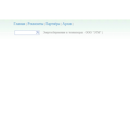
Главная
Реквизиты
Партнёры
Архив
|
|
|
|
Энергосбережение в телевизорах - ООО "ЭТМ" |