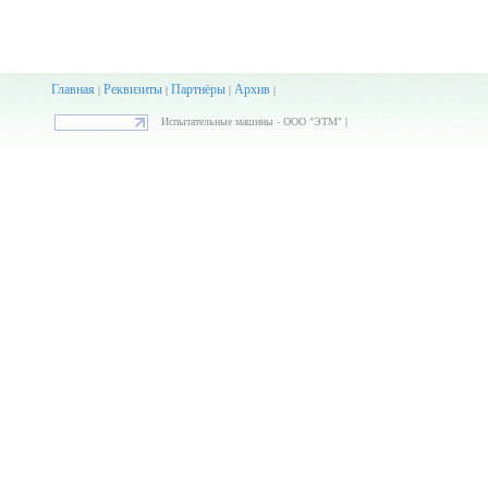
Главная
Реквизиты
Партнёры
Архив
|
|
|
|
Испытательные машины - ООО "ЭТМ" |