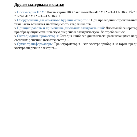
Другие материалы и статьи
»
Посты серии ПКУ.
: Посты серии ПКУЗаголовокЦенаПКУ 15-21-111-ПКУ 15-21
21-241-ПКУ 15-21-243-ПКУ 1...
»
Оборудование для алмазного бурения отверстий
: При проведении строительных
таки часто возникает необходимость сверления отв...
»
Принцип работы и применение дизельных электростанций
: Дизельный генератор
преобразующая механическую энергию в электрическую. Востребованнос...
»
Светодиодные прожекторы
: Сегодня наиболее динамически развивающимся напр
световых решений являются светод...
»
Сухие трансформаторы
: Трансформаторы – это электроприборы, которые предн
электроэнергии в электрич...