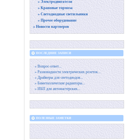
» Электродвигатели
» Крановые тормоза
» Светодиодные светильники
» Прочее оборудование
» Новости партнеров
ПОСЛЕДНИЕ ЗАПИСИ
» Вопрос-ответ...
» Разновидности электрических розеток...
» Драйверы для светодиодов...
» Биметаллические радиаторы...
» ИБП для автомастерских...
ПОЛЕЗНЫЕ ЗАМЕТКИ