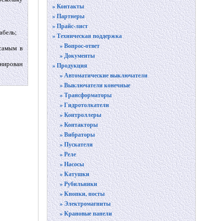
» Контакты
» Партнеры
» Прайс-лист
абель;
» Техническая поддержка
» Вопрос-ответ
самым в
» Документы
анирован
» Продукция
» Автоматические выключатели
» Выключатели конечные
» Трансформаторы
» Гидротолкатели
» Контроллеры
» Контакторы
» Вибраторы
» Пускатели
» Реле
» Насосы
» Катушки
» Рубильники
» Кнопки, посты
» Электромагниты
» Крановые панели