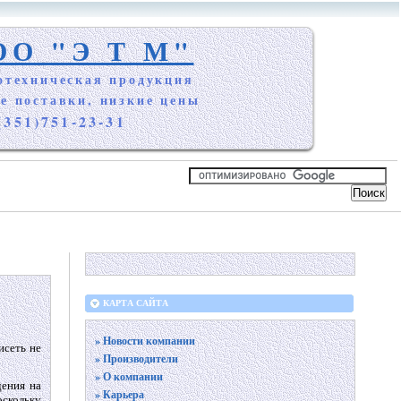
ОО "Э Т М"
отехническая продукция
е поставки, низкие цены
(351)751-23-31
КАРТА САЙТА
» Новости компании
исеть не
» Производители
» О компании
дения на
» Карьера
оскольку