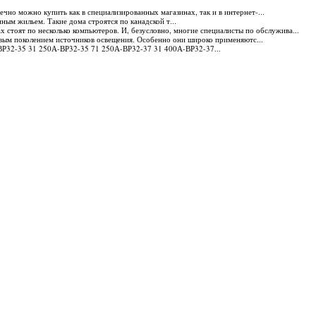
ечно можно купить как в специализированных магазинах, так и в интернет-...
ным жильем. Такие дома строятся по канадской т...
х стоят по несколько компьютеров. И, безусловно, многие специалисты по обслужива...
овым поколением источников освещения. Особенно они широко применяютс...
ВР32-35 31 250А-ВР32-35 71 250А-ВР32-37 31 400А-ВР32-37...