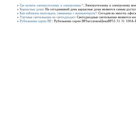
»
Где купить электротехнику и электронику?
: Электротехнику и электронику кон
»
Каркасные дома
: На сегодняшний день каркасные дома являются самым доступ
»
Как избежать неполадок, связанных с компьютером?
: Сегодня во многих офиса
»
Уличные светильники на светодиодах
: Светодиодные светильники являются н
»
Рубильники серии ВР.
: Рубильники серии ВРЗаголовокЦенаВР32-31 31 100А-