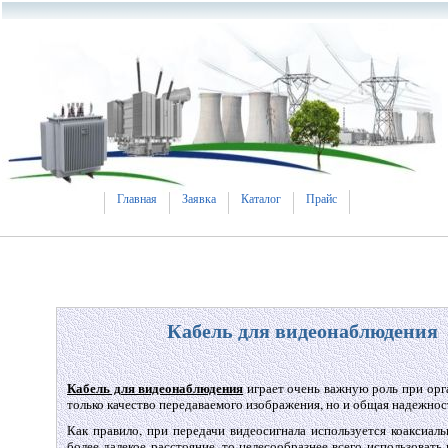
Главная
Заявка
Каталог
Прайс
Кабель для видеонаблюдения
Кабель для видеонаблюдения
играет очень важную роль при орга
только качество передаваемого изображения, но и общая надежнос
Как правило, при передачи видеосигнала используется коаксиал
более далекое расстояние, то целесообразнее всего использоват