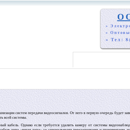
О
» Электр
» Оптовы
» Тел: 8
низации систем передачи видеосигналов. От него в первую очередь будет зав
ть всей системы.
ьный кабель. Однако если требуется удалить камеру от системы видеонаблю
ь кабель типа «витая пара» со специальными передатчиками и приемниками, п