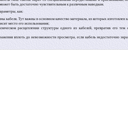
я может быть достаточно чувствительным к различным наводкам.
араметры, как:
ины кабеля. Тут важны в основном качество материала, из которых изготовлен к
исит место его использования;
зическом расщеплении структуры одного из кабелей, превратив его тем 
ражения вплоть до невозможности просмотра, если кабель недостаточно экр