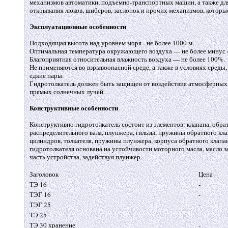
механизмов автоматики, подъемно-транспортных машин, а также дл
открывания люков, шиберов, заслонок и прочих механизмов, котор
Эксплуатационные особенности
Подходящая высота над уровнем моря - не более 1000 м.
Оптимальная температура окружающего воздуха — не более минус 
Благоприятная относительная влажность воздуха — не более 100%.
Не применяются во взрывоопасной среде, а также в условиях среды,
едкие пары.
Гидротолкатель должен быть защищен от воздействия атмосферных 
прямых солнечных лучей.
Конструктивные особенности
Конструктивно гидротолкатель состоит из элементов: клапана, обрат
распределительного вала, плунжера, гильзы, пружины обратного кла
цилиндров, толкателя, пружины плунжера, корпуса обратного клапан
гидротолкателя основана на устойчивости моторного масла, масло 
часть устройства, задействуя плунжер.
Заголовок
Цена
ТЭ 16
-
ТЭГ 16
-
ТЭГ 25
-
ТЭ 25
-
ТЭ 30 хранение
-