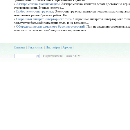
»
Электромонтаж молниезащиты
: Электромонтаж является делом достаточно сер
ответственности. В число электро...
»
Выбор электропогрузчика
: Электропогрузчики являются незаменимым специаль
выполнения разнообразных работ. Не...
»
Сварочный аппарат инверторного типа
: Сварочные аппараты инверторного тип
пользуются большой популярностью, и их возможн...
»
Оборудование для алмазного бурения отверстий
: При проведении строительных
таки часто возникает необходимость сверления отв...
Главная
Реквизиты
Партнёры
Архив
|
|
|
|
Гидротолкатели. - ООО "ЭТМ"