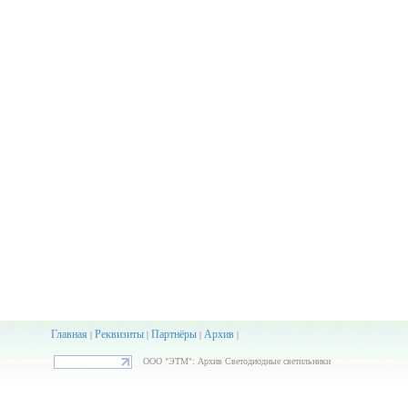
Главная
Реквизиты
Партнёры
Архив
|
|
|
|
ООО "ЭТМ": Архив Светодиодные светильники