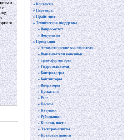
нциям и
» Контакты
и с
» Партнеры
ung,
» Прайс-лист
о
ворного
» Техническая поддержка
» Вопрос-ответ
» Документы
» Продукция
» Автоматические выключатели
» Выключатели конечные
» Трансформаторы
» Гидротолкатели
» Контроллеры
» Контакторы
» Вибраторы
» Пускатели
» Реле
» Насосы
» Катушки
» Рубильники
» Кнопки, посты
» Электромагниты
» Крановые панели