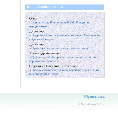
ПОСЛЕДНИЕ ВОПРОСЫ
Олег:
» Есть ли у Вас Контакты на КТ-6033 подв. и
неподвижные...
Директор:
» Подробный счет мы выслали на e-mail. Поставка на
следующей неделе...
Директор:
» Прайс выслан на Вашу электронную почту...
Александр Акименко:
» Добрый день! Интересуют электродвигатели для
горногодобывающего ...
Седлецкий Василий Сергеевич:
» Нужны срочно светильники аварийного освещения
и светодиодные прож...
Обратная связь
© 2014 «
Energo-74.RU
»