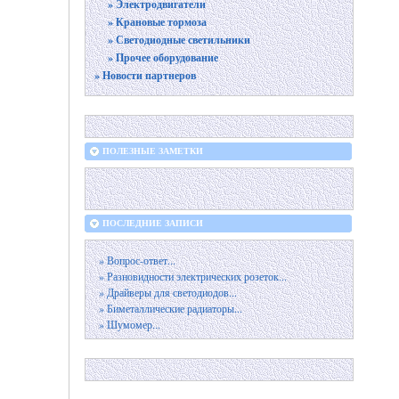
» Электродвигатели
» Крановые тормоза
» Светодиодные светильники
» Прочее оборудование
» Новости партнеров
ПОЛЕЗНЫЕ ЗАМЕТКИ
ПОСЛЕДНИЕ ЗАПИСИ
» Вопрос-ответ...
» Разновидности электрических розеток...
» Драйверы для светодиодов...
» Биметаллические радиаторы...
» Шумомер...