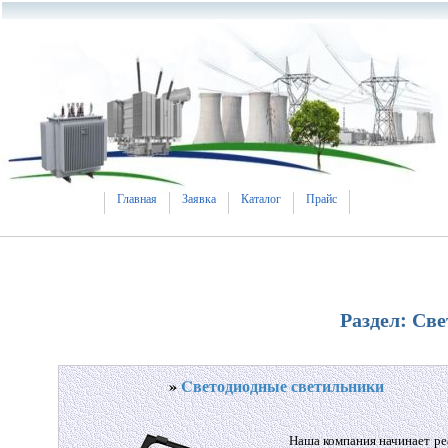
Главная
Заявка
Каталог
Прайс
Раздел: Св
»
Cветодиодные светильники
Наша компания начинает р