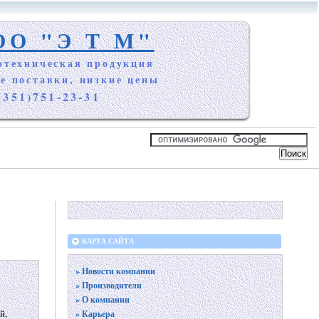
ОО "Э Т М"
отехническая продукция
е поставки, низкие цены
(351)751-23-31
КАРТА САЙТА
» Новости компании
» Производители
» О компании
й,
» Карьера