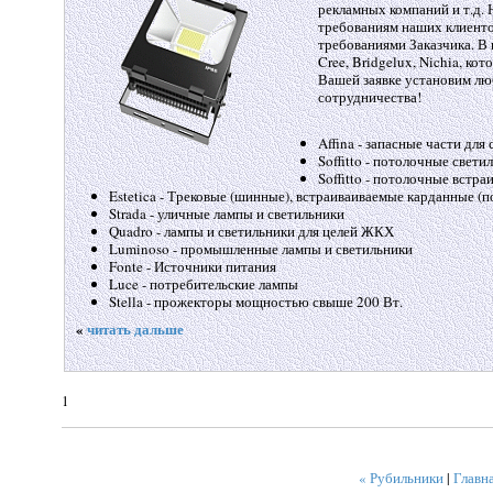
рекламных компаний и т.д.
требованиям наших клиентов
требованиями Заказчика. В
Cree, Bridgelux, Nichia, к
Вашей заявке установим л
сотрудничества!
Affina - запасные части дл
Soffitto - потолочные свети
Soffitto - потолочные встр
Estetica - Трековые (шинные), встраиваиваемые карданные 
Strada - уличные лампы и светильники
Quadro - лампы и светильники для целей ЖКХ
Luminoso - промышленные лампы и светильники
Fonte - Источники питания
Luce - потребительские лампы
Stella - прожекторы мощностью свыше 200 Вт.
«
читать дальше
1
« Рубильники
|
Главн