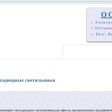
О
» Электр
» Оптовы
» Тел: 8
етодиодные светильники
еализацию светодиодных светильников для офисов, промышленных предприяти