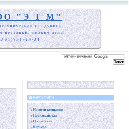
ОО "Э Т М"
отехническая продукция
е поставки, низкие цены
(351)751-23-31
КАРТА САЙТА
» Новости компании
» Производители
» О компании
» Карьера