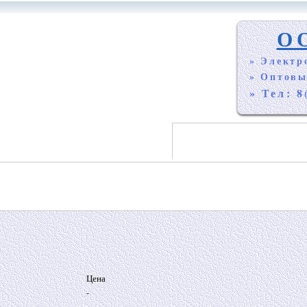
О
» Электр
» Оптовы
» Тел: 8
Цена
-
-