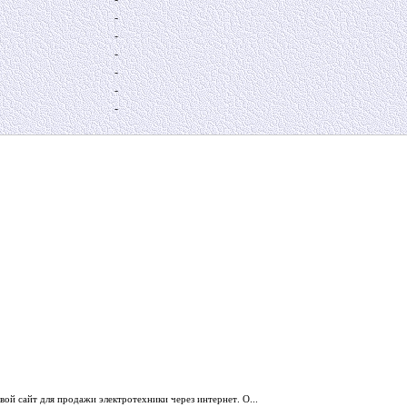
-
-
-
-
-
-
ой сайт для продажи электротехники через интернет. О...