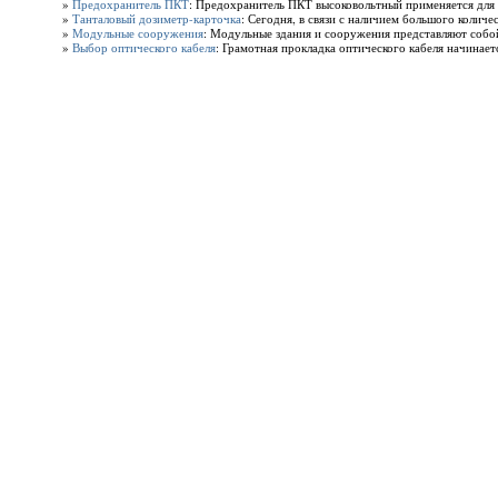
»
Предохранитель ПКТ
: Предохранитель ПКТ высоковольтный применяется для 
»
Танталовый дозиметр-карточка
: Сегодня, в связи с наличием большого количе
»
Модульные сооружения
: Модульные здания и сооружения представляют собой
»
Выбор оптического кабеля
: Грамотная прокладка оптического кабеля начинаетс