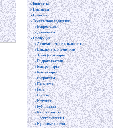
» Контакты
» Партнеры
» Прайс-лист
» Техническая поддержка
» Вопрос-ответ
» Документы
» Продукция
» Автоматические выключатели
» Выключатели конечные
» Трансформаторы
» Гидротолкатели
» Контроллеры
» Контакторы
» Вибраторы
» Пускатели
» Реле
» Насосы
» Катушки
» Рубильники
» Кнопки, посты
» Электромагниты
» Крановые панели