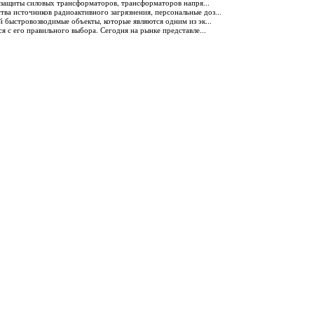
защиты силовых трансформаторов, трансформаторов напря...
ства источников радиоактивного загрязнения, персональные доз...
 быстровозводимые объекты, которые являются одним из эк...
я с его правильного выбора. Сегодня на рынке представле...