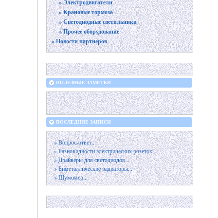
» Электродвигатели
» Крановые тормоза
» Светодиодные светильники
» Прочее оборудование
» Новости партнеров
ПОЛЕЗНЫЕ ЗАМЕТКИ
ПОСЛЕДНИЕ ЗАПИСИ
» Вопрос-ответ...
» Разновидности электрических розеток...
» Драйверы для светодиодов...
» Биметаллические радиаторы...
» Шумомер...