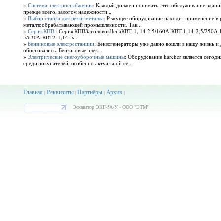
»
Система электроснабжения
: Каждый должен понимать, что обслуживание зданий
прежде всего, залогом надежности...
»
Выбор станка для резки металла
: Режущее оборудование находит применение в 
металлообрабатывающей промышленности. Так...
»
Серия КПВ.
: Серия КПВЗаголовокЦенаКВТ-1, 14-2.5/160А-КВТ-1,14-2,5/250А-
5/630А-КВТ2-1,14-5/...
»
Бензиновые электростанции
: Бензогенераторы уже давно вошли в нашу жизнь и 
обосновались. Бензиновые элек...
»
Электрические снегоуборочные машины
: Оборудование karcher является сегод
среди покупателей, особенно актуальной се...
Главная
Реквизиты
Партнёры
Архив
|
|
|
|
Эскаватор ЭКГ-5А-У - ООО "ЭТМ"