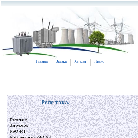
Главная
Заявка
Каталог
Прайс
Реле тока.
Реле тока
Заголовок
РЭО-401
Блок-контакт к РЭО-401