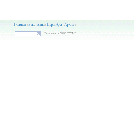
Главная
Реквизиты
Партнёры
Архив
|
|
|
|
Реле тока. - ООО "ЭТМ"