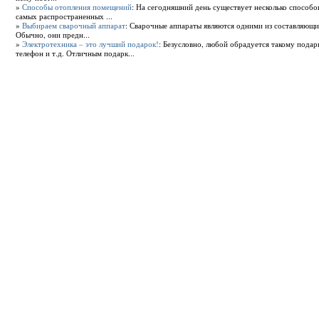
»
Способы отопления помещений
: На сегодняшний день существует несколько способ
самых распространенных ...
»
Выбираем сварочный аппарат
: Сварочные аппараты являются одними из составляющи
Обычно, они предн...
»
Электротехника – это лучший подарок!
: Безусловно, любой обрадуется такому подар
телефон и т.д. Отличным подарк...