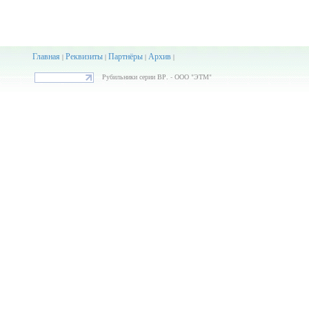
Главная
Реквизиты
Партнёры
Архив
|
|
|
|
Рубильники серии ВР. - ООО "ЭТМ"