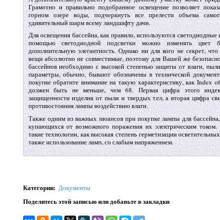
Грамотно и правильно подобранное освещение позволяет показ
горном озере воды, подчеркнуть все прелести объема само
удивительный шарм всему ландшафту дачи.
Для освещения бассейна, как правило, используются светодиодные 
помощью светодиодной подсветки можно изменять цвет ба
дополнительную элегантность. Однако ни для кого не секрет, что
вещи абсолютно не совместимые, поэтому для Вашей же безопасно
бассейнов необходимо с высокой степенью защиты от влаги, пыли
параметры, обычно, бывают обозначены в технической документ
покупке обратите внимание на такую характеристику, как Index of 
должен быть не меньше, чем 68. Первая цифра этого индек
защищенности изделия от пыли и твердых тел, а вторая цифра св
противостояния лампы воздействию влаги.
Также одним из важных нюансов при покупке лампы для бассейна,
купающихся от возможного поражения их электрическим током.
такие технологии, как высокая степень герметизации осветительных
также использование ламп, со слабым напряжением.
Категории
:
Документы
Поделитесь этой записью или добавьте в закладки