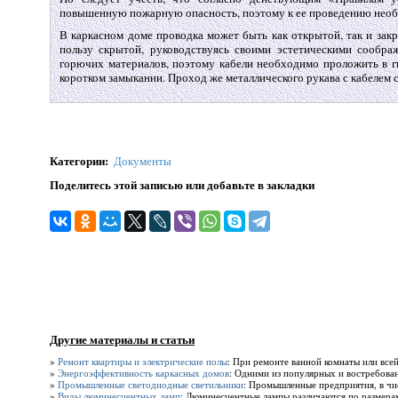
повышенную пожарную опасность, поэтому к ее проведению необ
В каркасном доме проводка может быть как открытой, так и зак
пользу скрытой, руководствуясь своими эстетическими сообра
горючих материалов, поэтому кабели необходимо проложить в ги
коротком замыкании. Проход же металлического рукава с кабелем с
Категории
:
Документы
Поделитесь этой записью или добавьте в закладки
Другие материалы и статьи
»
Ремонт квартиры и электрические полы
: При ремонте ванной комнаты или всей
»
Энергоэффективность каркасных домов
: Одними из популярных и востребован
»
Промышленные светодиодные светильники
: Промышленные предприятия, в чис
»
Виды люминесцентных ламп
: Люминесцентные лампы различаются по размерам