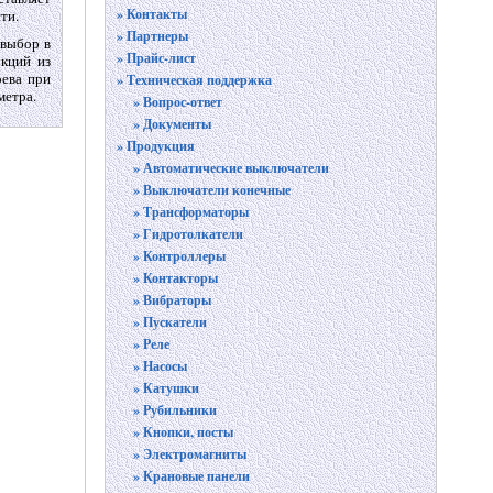
» Контакты
ти.
» Партнеры
 выбор в
» Прайс-лист
укций из
рева при
» Техническая поддержка
метра.
» Вопрос-ответ
» Документы
» Продукция
» Автоматические выключатели
» Выключатели конечные
» Трансформаторы
» Гидротолкатели
» Контроллеры
» Контакторы
» Вибраторы
» Пускатели
» Реле
» Насосы
» Катушки
» Рубильники
» Кнопки, посты
» Электромагниты
» Крановые панели