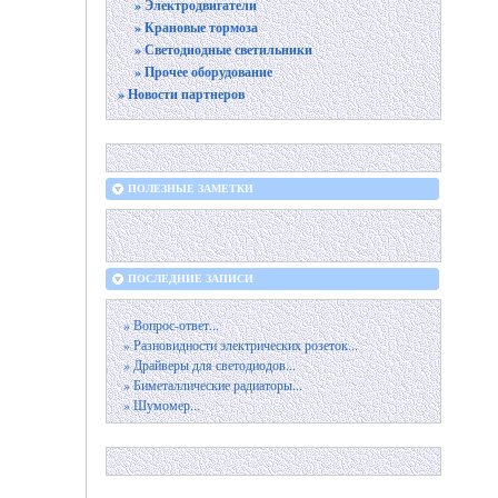
» Электродвигатели
» Крановые тормоза
» Светодиодные светильники
» Прочее оборудование
» Новости партнеров
ПОЛЕЗНЫЕ ЗАМЕТКИ
ПОСЛЕДНИЕ ЗАПИСИ
» Вопрос-ответ...
» Разновидности электрических розеток...
» Драйверы для светодиодов...
» Биметаллические радиаторы...
» Шумомер...