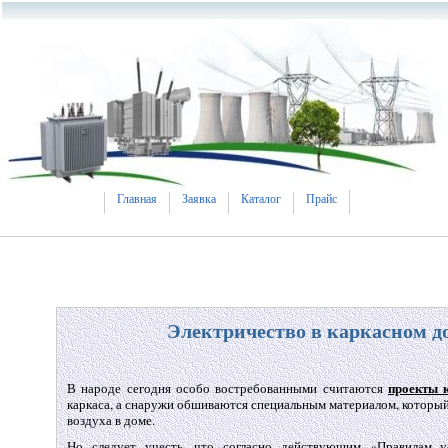
Главная
Заявка
Каталог
Прайс
Электричество в каркасном д
проекты 
В народе сегодня особо востребованными считаются
каркаса, а снаружи обшиваются специальным материалом, которы
воздуха в доме.
Но следует учесть, что согласно действующим «Правилам ус