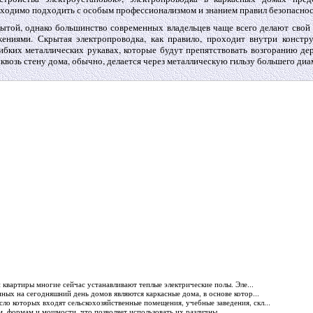
ходимо подходить с особым профессионализмом и знанием правил безопаснос
рытой, однако большинство современных владельцев чаще всего делают свой
жениями. Скрытая электропроводка, как правило, проходит внутри констр
бких металлических рукавах, которые будут препятствовать возгоранию де
квозь стену дома, обычно, делается через металлическую гильзу большего диа
 квартиры многие сейчас устанавливают теплые электрические полы. Эле...
ных на сегодняшний день домов являются каркасные дома, в основе котор...
ло которых входят сельскохозяйственные помещения, учебные заведения, скл...
, формам и мощности, что позволяет использовать их различны...