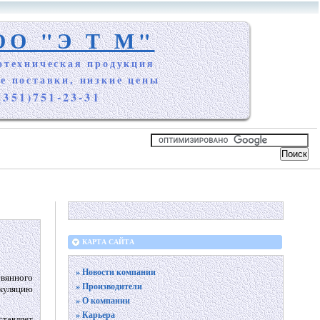
ОО "Э Т М"
отехническая продукция
е поставки, низкие цены
(351)751-23-31
КАРТА САЙТА
» Новости компании
евянного
» Производители
ркуляцию
» О компании
» Карьера
тавляет