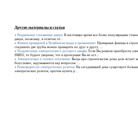
Другие материалы и статьи
»
Раздвижные стеклянные двери
: В настоящее время все более популярными стано
двери, поскольку, в отличие от...
»
Фланец приварной в Челябинске:виды и применение
: Приварные фланцы в стро
соединить две трубы можно приварить их друг к другу, ...
»
Подключение электрического духового шкафа
: Если Вы решили приобрести эле
SMEG, то будьте уверены, что в проигрыше Вы не ост...
»
Электрическое и газовое отопление
: Когда при строительстве дома дело встает з
безусловно, задумываются над вопросом: ...
»
Разновидности электрических розеток
: На сегодняшний день существует больш
электрических розеток, причем купить р...