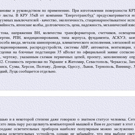
новке и руководством по применению. При изготовлении поверхности КР
 листы. В КРУ 35кВ от компании "Енерготрансбуд" предусматривается н
уумных выключателей - качество, экологичность, стационарное/выкатное исп
ийность, японские колбы, долговечность, цена, надежность, механический взво
ока, напряжения ВН, количества трансформаторов, счетчиков, освещени
ргии, РПН, кондиционирования, типа корпуса, фундамента, АСКУЭ, зазе
особа ввода, металла шинопровода, климатического исполнения, элегазовой и
екционирования, распредустройств, системы АВР, автоматов, вентиляции, п
асценки на блочные подстанции 35 кВольт по официальной заявке согласн
, чертежу, указанным схемам первичных цепей, проекту, заполненному оп
2. Стоимость перевозки по Украине в Житомир, Севастополь, Черкассы, Зап
анск, Сумы, Херсон, Полтаву, Донецк, Одессу, Львов, Тернополь, Винницу, 
цкий, Луцк сообщается отдельно.
шью и в некоторой степени даже говорило о знатном статусе человека. Сег
его лишь пару раз щелкнуть компьютерной мышкой и Вам ее доставят в этот 
родаже осветительных приборов наиболее популярным можно заслуженно 
ды осветительных устройств, однако не забывайте, что при выборе свет