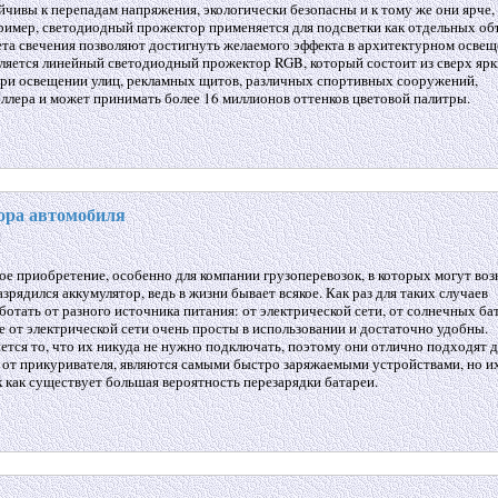
чивы к перепадам напряжения, экологически безопасны и к тому же они ярче, 
ример, светодиодный прожектор применяется для подсветки как отдельных об
вета свечения позволяют достигнуть желаемого эффекта в архитектурном освещ
яется линейный светодиодный прожектор RGB, который состоит из сверх яр
при освещении улиц, рекламных щитов, различных спортивных сооружений,
ллера и может принимать более 16 миллионов оттенков цветовой палитры.
ора автомобиля
зное приобретение, особенно для компании грузоперевозок, в которых могут во
азрядился аккумулятор, ведь в жизни бывает всякое. Как раз для таких случаев
отать от разного источника питания: от электрической сети, от солнечных ба
 от электрической сети очень просты в использовании и достаточно удобны.
ется то, что их никуда не нужно подключать, поэтому они отлично подходят д
 от прикуривателя, являются самыми быстро заряжаемыми устройствами, но их
к как существует большая вероятность перезарядки батареи.