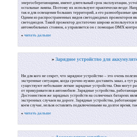
энергосберегающими, имеют длительный срок эксплуатации, устой
остальные лампы. Поэтому их используют практически везде. Нап
так и для освещения больших территорий, а его разнообразные ц
Одним из распространенных видов светодиодных прожекторов явл
светодиодов. Такой прожектор достаточно широко используется 
автомобильных стоянок, а управляется он с помощью DMX контро
«
читать дальше
»
Зарядное устройство для аккумулят
Ни для кого не секрет, что зарядное устройство – это очень поле
экстренные ситуации, когда срочно нужно доставить заказ, а тут р
существуют небольшие легкие зарядные устройства. Они могут раб
от прикуривателя в автомобиле. Зарядные устройства, работающие
Достоинством же зарядных устройств на солнечных батареях явля
экстренных случаев на дороге. Зарядные устройства, работающие
коем случае, нельзя оставлять подключенными на долгое время, та
«
читать дальше
»
Аккумулятор ноутбука