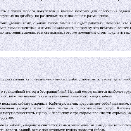
нать в тупик любого покупателя и именно поэтому для облегчения задачи
озвучных по дизайну, но различных по назначению и размещению.
оит уделить тому, с каким типом лампы он будет работать. Помните, что 
мер люминесцентные и лампы накаливания, поскольку это негативно влияет н
о галогенные лампы, то и светильник в это же помещение стоит покупать тако
осуществлении строительно-монтажных работ, поэтому к этому дело нео
 это траншейный метод и бестраншейный. Первый метод является наиболее тр
тью, поэтому именно таким путем сейчас чаще всего кладут кабель.
Кабелеукладчик
ю ножевых кабелеукладчиков.
представляет собой механизм,
ременной укладкой контрольной ленты и полиэтиленовых труб. Кабелеу
и могут осуществить сцепку и перецепку с трактором, произвести отрывку к
 другое.
абеля кабелеукладчиком считается самым экономически выгодным вариантом
сть дороги, зданий, рельс под которыми нужно провести кабель.