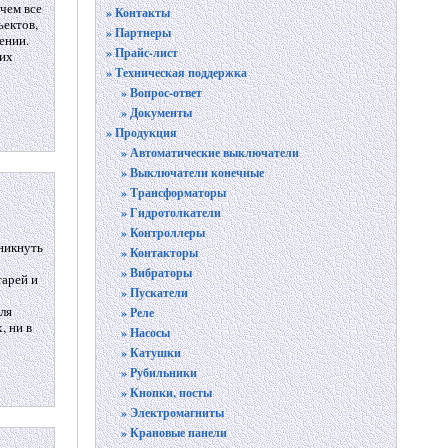
чем все
» Контакты
ъектов,
» Партнеры
ении.
» Прайс-лист
ких
» Техническая поддержка
» Вопрос-ответ
» Документы
» Продукция
» Автоматические выключатели
» Выключатели конечные
» Трансформаторы
» Гидротолкатели
» Контроллеры
зникнуть
» Контакторы
» Вибраторы
тарей и
» Пускатели
ля
» Реле
, ни в
» Насосы
» Катушки
» Рубильники
» Кнопки, посты
» Электромагниты
» Крановые панели