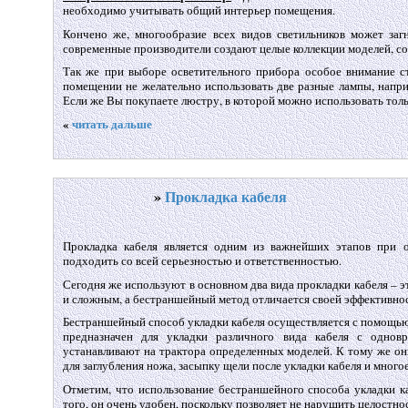
необходимо учитывать общий интерьер помещения.
Кончено же, многообразие всех видов светильников может заг
современные производители создают целые коллекции моделей, с
Так же при выборе осветительного прибора особое внимание ст
помещении не желательно использовать две разные лампы, напри
Если же Вы покупаете люстру, в которой можно использовать тольк
«
читать дальше
»
Прокладка кабеля
Прокладка кабеля является одним из важнейших этапов при 
подходить со всей серьезностью и ответственностью.
Сегодня же используют в основном два вида прокладки кабеля –
и сложным, а бестраншейный метод отличается своей эффективнос
Бестраншейный способ укладки кабеля осуществляется с помощь
предназначен для укладки различного вида кабеля с однов
устанавливают на трактора определенных моделей. К тому же он
для заглубления ножа, засыпку щели после укладки кабеля и многое
Отметим, что использование бестраншейного способа укладки к
того, он очень удобен, поскольку позволяет не нарушить целостно