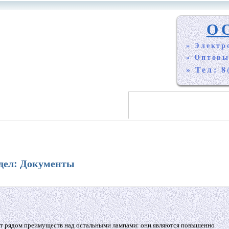
О
» Электр
» Оптовы
» Тел: 8
дел: Документы
ают рядом преимуществ над остальными лампами: они являются повышенно