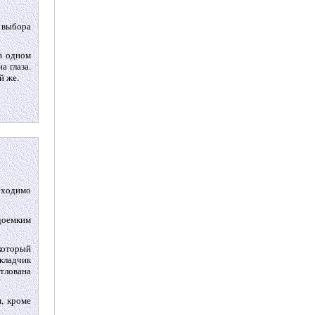
 выбора
в одном
а глаза.
й же.
бходимо
удоемким
 который
кладчик
отлована
, кроме