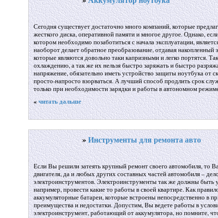
Сегодня существует достаточно много компаний, которые предла
жесткого диска, оперативной памяти и многое другое. Однако, есл
котором необходимо позаботиться с начала эксплуатации, являет
наоборот делает обратное преобразование, отдавая накопленный 
которые являются довольно таки капризными и легко портятся. Та
охлаждению, а так же их нельзя быстро заряжать и быстро разряжа
напряжение, обязательно иметь устройство защиты ноутбука от с
просто-напросто взорваться. А лучший способ продлить срок служб
только при необходимости зарядки и работы в автономном режиме
«
читать дальше
»
Инструменты для ремонта авто
Если Вы решили затеять крупный ремонт своего автомобиля, то В
двигателя, да и любых других составных частей автомобиля – дело
электроинструментов. Электроинструменты так же должны быть у л
например, провести какие то работы в своей квартире. Как прави
аккумуляторные батареи, которые встроены непосредственно в пр
преимущества и недостатки. Допустим, Вы ведете работы в услови
электроинструмент, работающий от аккумулятора, но помните, чт