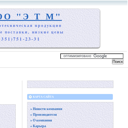
ОО "Э Т М"
отехническая продукция
е поставки, низкие цены
(351)751-23-31
КАРТА САЙТА
» Новости компании
» Производители
» О компании
» Карьера