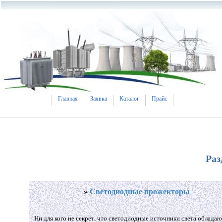
Главная
Заявка
Каталог
Прайс
Раз
»
Светодиодные прожекторы
Ни для кого не секрет, что светодиодные источники света облад