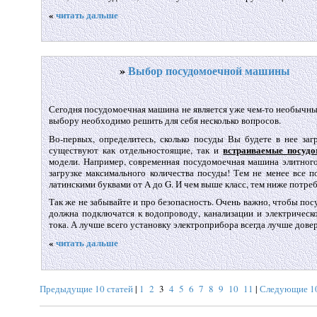
«
читать дальше
»
Выбор посудомоечной машины
Сегодня посудомоечная машина не является уже чем-то необычны
выбору необходимо решить для себя несколько вопросов.
Во-первых, определитесь, сколько посуды Вы будете в нее заг
встраиваемые посуд
существуют как отдельностоящие, так и
модели. Например, современная посудомоечная машина элитного 
загрузке максимального количества посуды! Тем не менее все 
латинскими буквами от A до G. И чем выше класс, тем ниже потре
Так же не забывайте и про безопасность. Очень важно, чтобы п
должна подключатся к водопроводу, канализации и электрическ
тока. А лучше всего установку электроприбора всегда лучше дов
«
читать дальше
Предыдущие 10 статей
|
1
2
3
4
5
6
7
8
9
10
11
|
Следующие 10