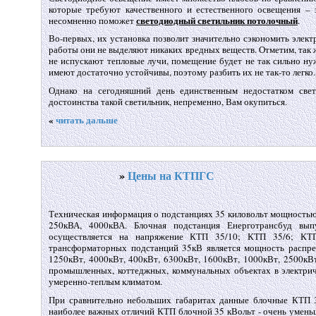
которые требуют качественного и естественного освещения –
светодиодный светильник потолочный
несомненно поможет
.
Во-первых, их установка позволит значительно сэкономить электр
работы они не выделяют никаких вредных веществ. Отметим, так 
не испускают тепловые лучи, помещение будет не так сильно ну
имеют достаточно устойчивы, поэтому разбить их не так-то легко.
Однако на сегодняшний день единственным недостатком свет
достоинства такой светильник, непременно, Вам окупиться.
«
читать дальше
»
Цены на КТПГС
Техническая информация о подстанциях 35 киловольт мощностью
250кВА, 4000кВА. Блочная подстанция Енерготрансбуд вып
осуществляется на напряжение КТП 35/10; КТП 35/6; КТП
трансформаторных подстанций 35кВ является мощность распред
1250кВт, 4000кВт, 400кВт, 6300кВт, 1600кВт, 1000кВт, 2500кВт
промышленных, коттеджных, коммунальных объектах в электрич
умеренно-теплым климатом.
При сравнительно небольших габаритах данные блочные КТП 3
наиболее важных отличий КТП блочной 35 кВольт - очень умень