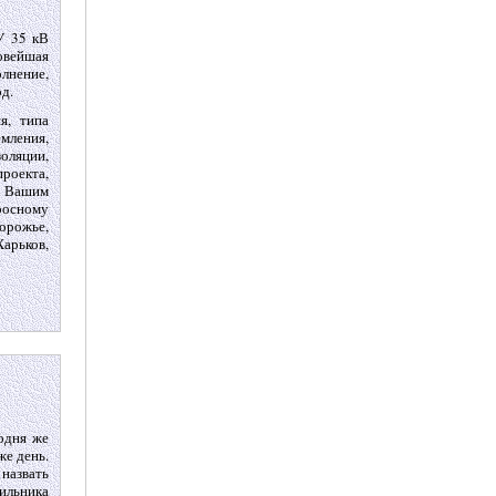
У 35 кВ
овейшая
олнение,
д.
я, типа
мления,
золяции,
роекта,
о Вашим
росному
орожье,
Харьков,
одня же
же день.
назвать
ильника