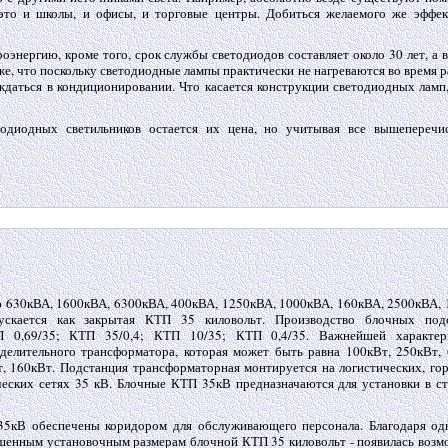
 это и школы, и офисы, и торговые центры. Добиться желаемого же эффек
оэнергию, кроме того, срок службы светодиодов составляет около 30 лет, а 
же, что поскольку светодиодные лампы практически не нагреваются во время 
ждаться в кондиционировании. Что касается конструкции светодиодных ламп
одиодных светильников остается их цена, но учитывая все вышеперечи
 630кВА, 1600кВА, 6300кВА, 400кВА, 1250кВА, 1000кВА, 160кВА, 2500кВА, 
ускается как закрытая КТП 35 киловольт. Производство блочных под
 0,69/35; КТП 35/0,4; КТП 10/35; КТП 0,4/35. Важнейшей характер
елительного трансформатора, которая может быть равна 100кВт, 250кВт, 
, 160кВт. Подстанция трансформаторная монтируется на логистических, гор
еских сетях 35 кВ. Блочные КТП 35кВ предназначаются для установки в ст
5кВ обеспечены коридором для обслуживающего персонала. Благодаря од
шенным установочным размерам блочной КТП 35 киловольт - появилась возм