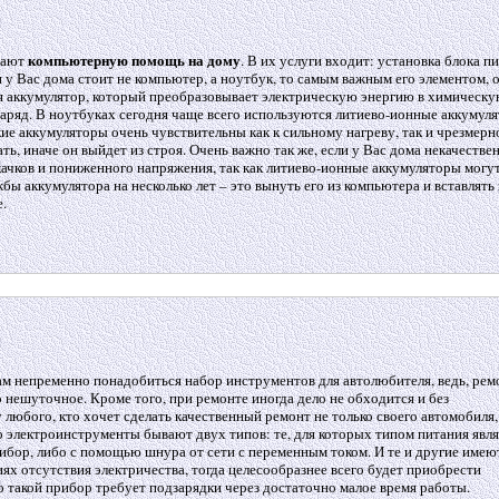
компьютерную помощь на дому
гают
. В их услуги входит: установка блока п
и у Вас дома стоит не компьютер, а ноутбук, то самым важным его элементом, 
ся аккумулятор, который преобразовывает электрическую энергию в химическу
заряд. В ноутбуках сегодня чаще всего используются литиево-ионные аккумул
кие аккумуляторы очень чувствительны как к сильному нагреву, так и чрезмер
ть, иначе он выйдет из строя. Очень важно так же, если у Вас дома некачестве
качков и пониженного напряжения, так как литиево-ионные аккумуляторы могу
ы аккумулятора на несколько лет – это вынуть его из компьютера и вставлять 
.
ам непременно понадобиться набор инструментов для автолюбителя, ведь, рем
 нешуточное. Кроме того, при ремонте иногда дело не обходится и без
юбого, кто хочет сделать качественный ремонт не только своего автомобиля, 
ло электроинструменты бывают двух типов: те, для которых типом питания явл
ибор, либо с помощью шнура от сети с переменным током. И те и другие имею
ях отсутствия электричества, тогда целесообразнее всего будет приобрести
о такой прибор требует подзарядки через достаточно малое время работы.