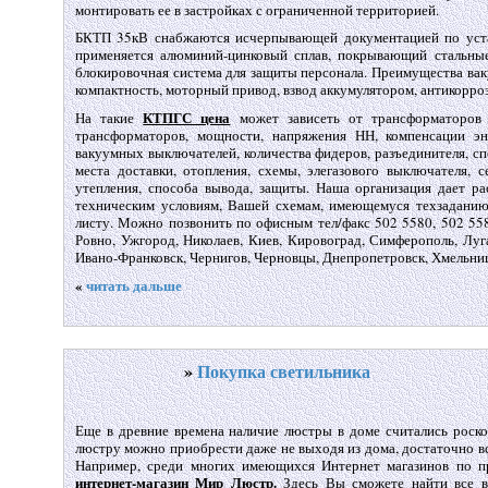
монтировать ее в застройках с ограниченной территорией.
БКТП 35кВ снабжаются исчерпывающей документацией по уста
применяется алюминий-цинковый сплав, покрывающий стальные
блокировочная система для защиты персонала. Преимущества вак
компактность, моторный привод, взвод аккумулятором, антикорроз
КТПГС цена
На такие
может зависеть от трансформаторов т
трансформаторов, мощности, напряжения НН, компенсации эне
вакуумных выключателей, количества фидеров, разъединителя, сп
места доставки, отопления, схемы, элегазового выключателя, с
утепления, способа вывода, защиты. Наша организация дает р
техническим условиям, Вашей схемам, имеющемуся техзаданию
листу. Можно позвонить по офисным тел/факс 502 5580, 502 558
Ровно, Ужгород, Николаев, Киев, Кировоград, Симферополь, Луг
Ивано-Франковск, Чернигов, Черновцы, Днепропетровск, Хмельни
«
читать дальше
»
Покупка светильника
Еще в древние времена наличие люстры в доме считались роско
люстру можно приобрести даже не выходя из дома, достаточно вс
Например, среди многих имеющихся Интернет магазинов по п
интернет-магазин Мир Люстр.
Здесь Вы сможете найти все ви