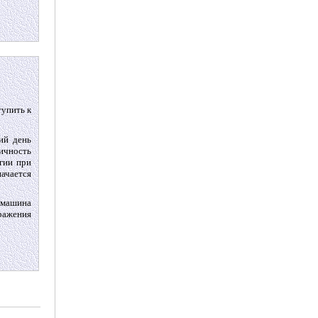
тупить к
ий день
ичность
ргии при
ачается
я машина
ражения