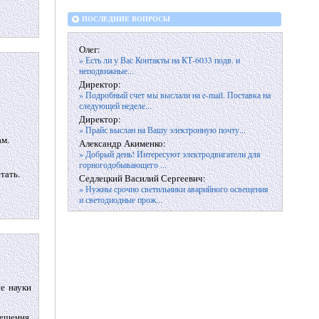
ПОСЛЕДНИЕ ВОПРОСЫ
Олег:
» Есть ли у Вас Контакты на КТ-6033 подв. и
неподвижные...
Директор:
» Подробный счет мы выслали на e-mail. Поставка на
следующей неделе...
Директор:
» Прайс выслан на Вашу электронную почту...
ам.
Александр Акименко:
» Добрый день! Интересуют электродвигатели для
горногодобывающего ...
тать.
Седлецкий Василий Сергеевич:
» Нужны срочно светильники аварийного освещения
и светодиодные прож...
е науки
ещения,