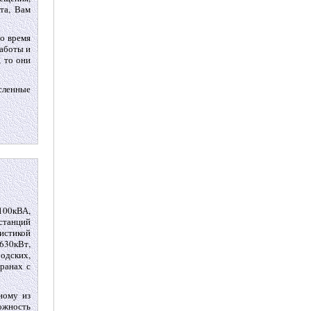
та, Вам
во время
работы и
, то они
сленные
100кВА,
станций
истикой
630кВт,
одских,
ранах с
ному из
ожность