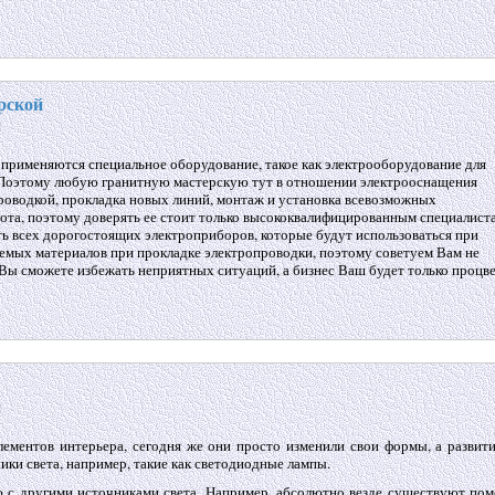
рской
 применяются специальное оборудование, такое как электрооборудование для
е. Поэтому любую гранитную мастерскую тут в отношении электрооснащения
роводкой, прокладка новых линий, монтаж и установка всевозможных
бота, поэтому доверять ее стоит только высококвалифицированным специалист
ь всех дорогостоящих электроприборов, которые будут использоваться при
зуемых материалов при прокладке электропроводки, поэтому советуем Вам не
 Вы сможете избежать неприятных ситуаций, а бизнес Ваш будет только процве
ементов интерьера, сегодня же они просто изменили свои формы, а развити
ики света, например, такие как светодиодные лампы.
 с другими источниками света. Например, абсолютно везде существуют пом