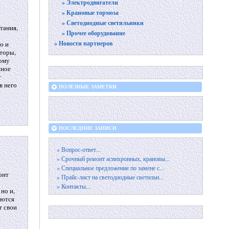
» Электродвигатели
» Крановые тормоза
» Светодиодные светильники
итания,
» Прочее оборудование
о
» Новости партнеров
ю и
яторы,
ному
нное
т
в него
ПОЛЕЗНЫЕ ЗАМЕТКИ
ПОСЛЕДНИЕ ЗАПИСИ
» Вопрос-ответ...
» Срочный ремонт асинхронных, крановы...
» Специальное предложение по замене с...
онт
» Прайс-лист на светодиодные светильн...
» Контакты...
но и,
яются
т свои