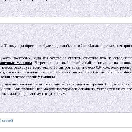
м. Такому приобретению будет рада любая хозяйка! Однако прежде, чем прис
ружать, во-вторых, куда Вы будете ее ставить, отметим, что на сегодняшн
омоечные машины
. В-третьих, при выборе обращайте внимание на эконом
класса расходует всего около 10 литров воды и около 0,9 кВч. электроэне
посудомоечные машины имеют свой класс энергопотребления, который обозн
блении электроэнергии у машины.
осудомоечная машина была правильно установлена и настроена. Посудомоечна
ой сети. Как правило, все модели посудомоек оснащены устройствами от по
ерять квалифицированным специалистам.
 статей