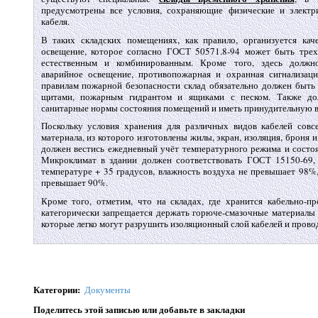
предусмотрены все условия, сохраняющие физические и электр
кабеля.
В таких складских помещениях, как правило, организуется кач
освещение, которое согласно ГОСТ 50571.8-94 может быть трех
естественным и комбинированным. Кроме того, здесь должн
аварийное освещение, противопожарная и охранная сигнализация
правилам пожарной безопасности склад обязательно должен быт
щитами, пожарным гидрантом и ящиками с песком. Также д
санитарные нормы состояния помещений и иметь принудительную 
Поскольку условия хранения для различных видов кабелей совс
материала, из которого изготовлены жилы, экран, изоляция, броня и
должен вестись ежедневный учёт температурного режима и состоя
Микроклимат в здании должен соответствовать ГОСТ 15150-69,
температуре + 35 градусов, влажность воздуха не превышает 98%,
превышает 90%.
Кроме того, отметим, что на складах, где хранится кабельно-пр
категорически запрещается держать горюче-смазочные материалы 
которые легко могут разрушить изоляционный слой кабелей и прово
Категории
:
Документы
Поделитесь этой записью или добавьте в закладки