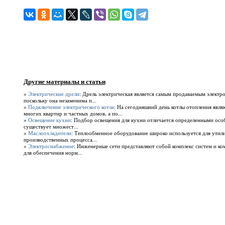
Другие материалы и статьи
»
Электрические дрели
: Дрель электрическая является самым продаваемым электр
поскольку она незаменима п...
»
Подключение электрического котла
: На сегодняшний день котлы отопления явл
многих квартир и частных домов, а по...
»
Освещение кухни
: Подбор освещения для кухни отличается определенными осо
существует множест...
»
Маслоохладители
: Теплообменное оборудование широко используется для утили
производственных процесса...
»
Электроснабжение
: Инженерные сети представляют собой комплекс систем и к
для обеспечения норм...