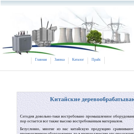
Главная
Заявка
Каталог
Прайс
Китайские деревообрабатыва
Сегодня довольно-таки востребовано промышленное оборудовани
пор остается все также высоко востребованным материалом.
Безусловно, многие из нас китайскую продукцию сравнивают 
промышленном оборудовании, то в низком качестве эту продукцию 