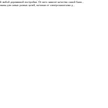
й любой деревянной постройки. От него зависит качество самой бани...
ваны для самых разных целей, начиная от электрозажигалки д...