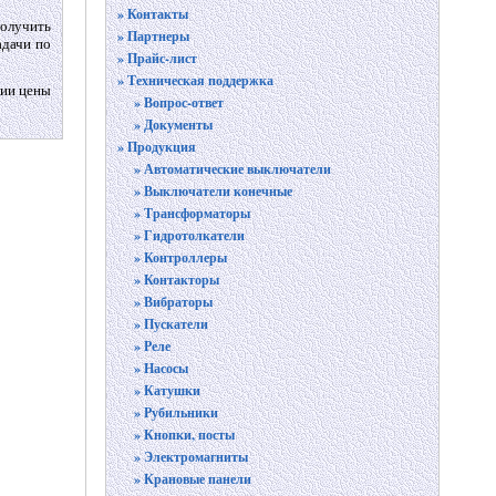
» Контакты
олучить
» Партнеры
адачи по
» Прайс-лист
» Техническая поддержка
нии цены
» Вопрос-ответ
» Документы
» Продукция
» Автоматические выключатели
» Выключатели конечные
» Трансформаторы
» Гидротолкатели
» Контроллеры
» Контакторы
» Вибраторы
» Пускатели
» Реле
» Насосы
» Катушки
» Рубильники
» Кнопки, посты
» Электромагниты
» Крановые панели