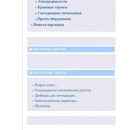
» Электродвигатели
» Крановые тормоза
» Светодиодные светильники
» Прочее оборудование
» Новости партнеров
ПОЛЕЗНЫЕ ЗАМЕТКИ
ПОСЛЕДНИЕ ЗАПИСИ
» Вопрос-ответ...
» Разновидности электрических розеток...
» Драйверы для светодиодов...
» Биметаллические радиаторы...
» Шумомер...