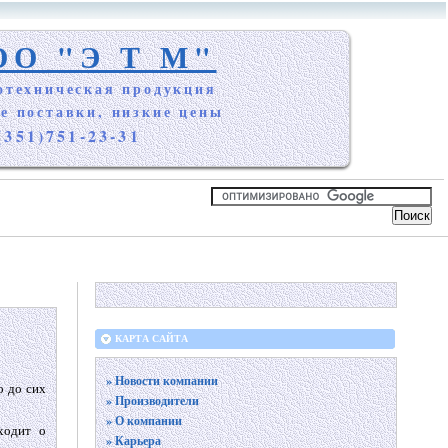
ОО "Э Т М"
отехническая продукция
е поставки, низкие цены
(351)751-23-31
КАРТА САЙТА
» Новости компании
о до сих
» Производители
» О компании
ходит о
» Карьера