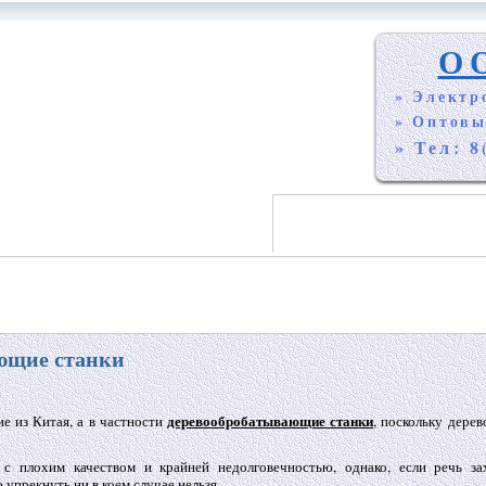
О
» Электр
» Оптовы
» Тел: 8
ющие станки
деревообробатывающие станки
е из Китая, а в частности
, поскольку дерев
с плохим качеством и крайней недолговечностью, однако, если речь за
упрекнуть ни в коем случае нельзя.