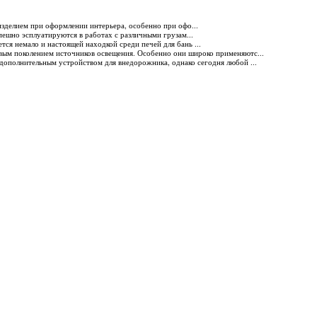
изделием при оформлении интерьера, особенно при офо...
пешно эсплуатируются в работах с различными грузам...
тся немало и настоящей находкой среди печей для бань ...
овым поколением источников освещения. Особенно они широко применяютс...
ь дополнительным устройством для внедорожника, однако сегодня любой ...