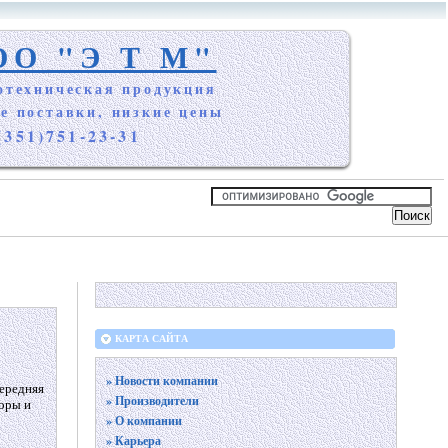
ОО "Э Т М"
отехническая продукция
е поставки, низкие цены
(351)751-23-31
КАРТА САЙТА
» Новости компании
Передняя
» Производители
боры и
» О компании
» Карьера