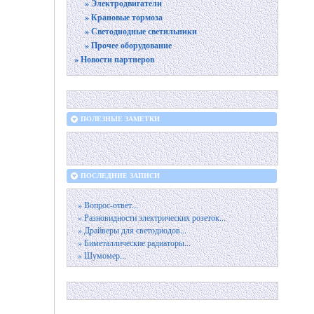
» Электродвигатели
» Крановые тормоза
» Светодиодные светильники
» Прочее оборудование
» Новости партнеров
ПОЛЕЗНЫЕ ЗАМЕТКИ
ПОСЛЕДНИЕ ЗАПИСИ
» Вопрос-ответ...
» Разновидности электрических розеток...
» Драйверы для светодиодов...
» Биметаллические радиаторы...
» Шумомер...