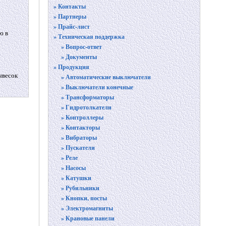
» Контакты
» Партнеры
» Прайс-лист
ю в
» Техническая поддержка
» Вопрос-ответ
» Документы
» Продукция
ывесок
» Автоматические выключатели
» Выключатели конечные
» Трансформаторы
» Гидротолкатели
» Контроллеры
» Контакторы
» Вибраторы
» Пускатели
» Реле
» Насосы
» Катушки
» Рубильники
» Кнопки, посты
» Электромагниты
» Крановые панели