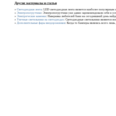
Другие материалы и статьи
»
Cветодиодная лента
: LED светодиодная лента является наиболее популярным 
»
Электропогрузчики
: Электропогрузчики уже давно зарекомендовали себя и ус
»
Электрические каменки
: Наверняка любителей бани на сегодняшний день найде
»
Уличные светильники на светодиодах
: Светодиодные светильники являются н
»
Дополнительные фары внедорожников
: Когда то бамперы являлись всего лиш