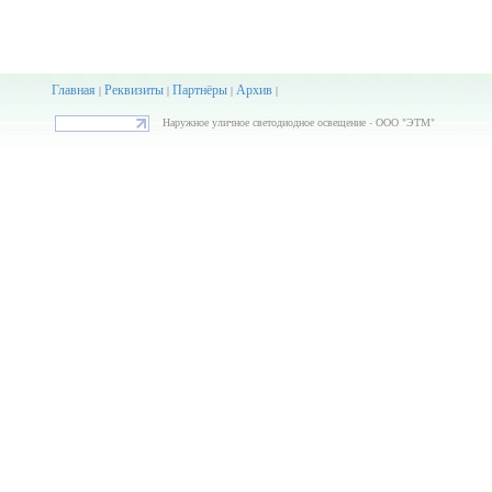
Главная
Реквизиты
Партнёры
Архив
|
|
|
|
Наружное уличное светодиодное освещение - ООО "ЭТМ"