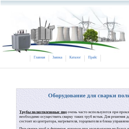
Главная
Заявка
Каталог
Прайс
Оборудование для сварки пол
Трубы полиэтиленовые пнд
очень часто используются при прокл
необходимо осуществить сварку таких труб встык. Для решения да
состоит из центратора, нагревателя, торцевателя и блока управлени
При сварке труб и фитингов, которые при эксплуатации не будут