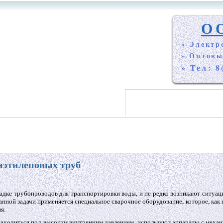
О
» Электр
» Оптовы
» Тел: 8
иэтиленовых труб
адке трубопроводов для транспортировки воды, и не редко возникают ситуаци
нной задачи применяется специальное сварочное оборудование, которое, как 
я.
 находиться под высоким внутренним давлением, используют аппараты с меха