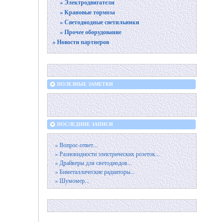
» Электродвигатели
» Крановые тормоза
» Светодиодные светильники
» Прочее оборудование
» Новости партнеров
ПОЛЕЗНЫЕ ЗАМЕТКИ
ПОСЛЕДНИЕ ЗАПИСИ
» Вопрос-ответ...
» Разновидности электрических розеток...
» Драйверы для светодиодов...
» Биметаллические радиаторы...
» Шумомер...