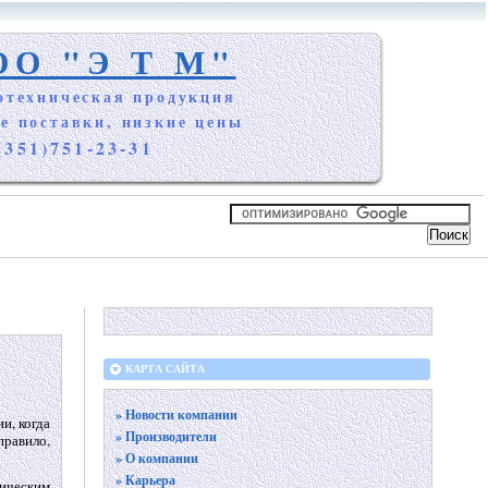
ОО "Э Т М"
отехническая продукция
е поставки, низкие цены
(351)751-23-31
КАРТА САЙТА
» Новости компании
и, когда
» Производители
правило,
» О компании
» Карьера
ническим