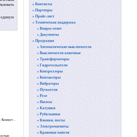
» Контакты
льзовать
» Партнеры
» Прайс-лист
ь единую
» Техническая поддержка
» Вопрос-ответ
» Документы
» Продукция
» Автоматические выключатели
» Выключатели конечные
» Трансформаторы
» Гидротолкатели
» Контроллеры
» Контакторы
» Вибраторы
» Пускатели
» Реле
» Насосы
» Катушки
» Рубильники
 Коммут...
» Кнопки, посты
» Электромагниты
» Крановые панели
ностью