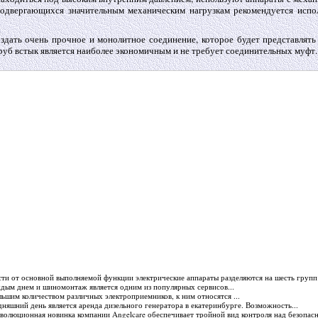
одвергающихся значительным механическим нагрузкам рекомендуется испо
здать очень прочное и монолитное соединение, которое будет представлят
руб встык является наиболее экономичным и не требует соединительных муфт.
сти от основной выполняемой функции электрические аппараты разделяются на шесть групп:
аждым днем и шиномонтаж является одним из популярных сервисов...
ьшим количеством различных электроприемников, к ним относятся ...
дняшний день является аренда дизельного генератора в екатеринбурге. Возможность...
еволюционная новинка компании Angelcare обеспечивает тройной вид контроля над безопас