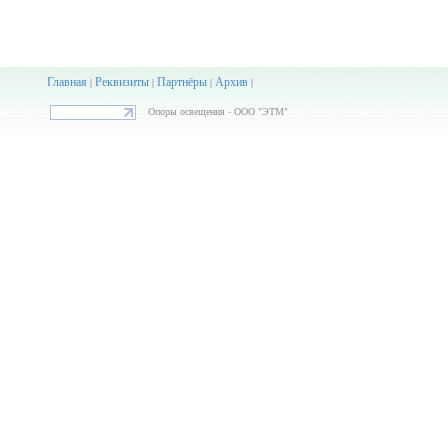
Главная
Реквизиты
Партнёры
Архив
|
|
|
|
Опоры освещения - ООО "ЭТМ"