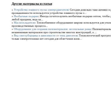
Другие материалы и статьи
»
Устройство плавного пуска электродвигателя
: Сегодня довольно таки активно в
промышленности используется устройство плавного пуска э...
»
Необычные подарки
: Иногда хочется купить необычные подарки оптом, чтобы д
любой праздник, ведь ка...
»
Маслоохладители
: Теплообменное оборудование широко используется для утили
производственных процесса...
»
Оборудование для создания пиломатериалов: лесопильные рамы
: Пиломатериалы
незаменимым материалом при строительстве многих конструкций, а ...
»
Вид снегоуборщика в зависимости от типа двигателя
: Технологический прогресс
только электротехники нет сегодня для облегчения жизн...