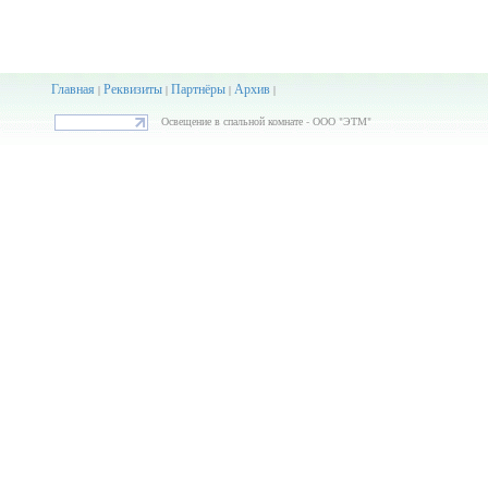
Главная
Реквизиты
Партнёры
Архив
|
|
|
|
Освещение в спальной комнате - ООО "ЭТМ"