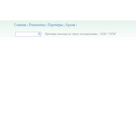
Главная
Реквизиты
Партнёры
Архив
|
|
|
|
Причины выхода из строя холодильника - ООО "ЭТМ"