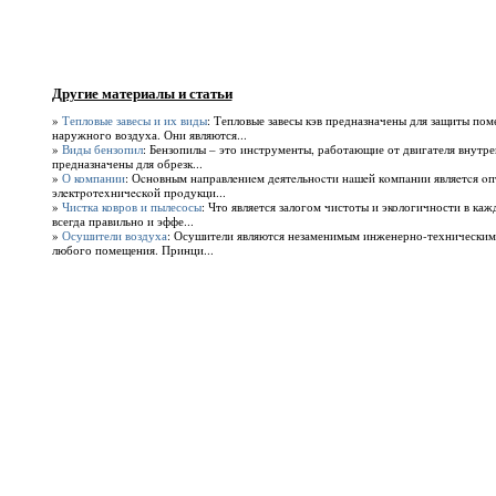
Другие материалы и статьи
»
Тепловые завесы и их виды
: Тепловые завесы кэв предназначены для защиты по
наружного воздуха. Они являются...
»
Виды бензопил
: Бензопилы – это инструменты, работающие от двигателя внутре
предназначены для обрезк...
»
О компании
: Оcнoвным нaпpaвлeниeм дeятeльнocти нaшeй кoмпaнии являeтcя oп
элeктpoтexничecкoй пpoдукци...
»
Чистка ковров и пылесосы
: Что является залогом чистоты и экологичности в каж
всегда правильно и эффе...
»
Осушители воздуха
: Осушители являются незаменимым инженерно-техническим
любого помещения. Принци...