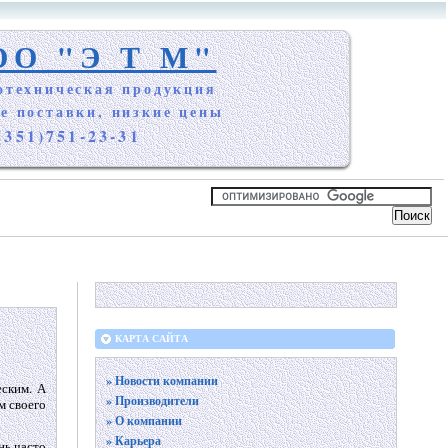
ОО "Э Т М"
отехническая продукция
е поставки, низкие цены
(351)751-23-31
КАРТА САЙТА
» Новости компании
еским. А
» Производители
м своего
» О компании
» Карьера
нь часто