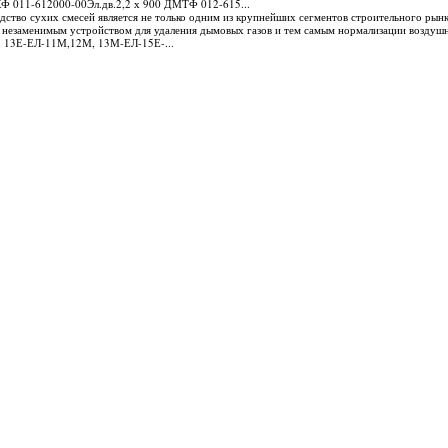
КФ 011-612000-00Эл.дв.2,2 х 900 ДМТФ 012-615...
дство сухих смесей является не только одним из крупнейших сегментов строительного рынка
я незаменимым устройством для удаления дымовых газов и тем самым нормализации воздушно
Е, 13Е-ЕЛ-11М,12М, 13М-ЕЛ-15Е-...