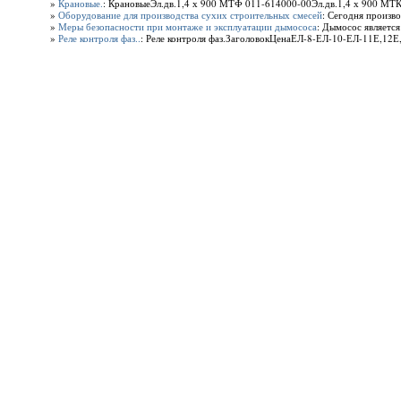
»
Крановые.
: КрановыеЭл.дв.1,4 х 900 МТФ 011-614000-00Эл.дв.1,4 х 900 МТ
»
Оборудование для производства сухих строительных смесей
: Сегодня произво
»
Меры безопасности при монтаже и эксплуатации дымососа
: Дымосос являетс
»
Реле контроля фаз..
: Реле контроля фаз.ЗаголовокЦенаЕЛ-8-ЕЛ-10-ЕЛ-11Е,12