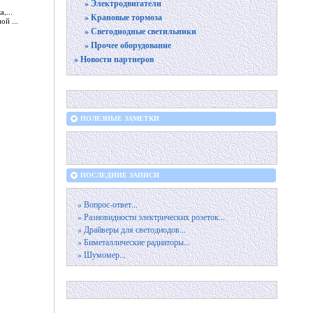
» Электродвигатели
,...
» Крановые тормоза
й ...
» Светодиодные светильники
» Прочее оборудование
» Новости партнеров
ПОЛЕЗНЫЕ ЗАМЕТКИ
ПОСЛЕДНИЕ ЗАПИСИ
» Вопрос-ответ...
» Разновидности электрических розеток...
» Драйверы для светодиодов...
» Биметаллические радиаторы...
» Шумомер...