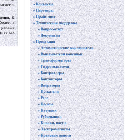
» Контакты
касается
» Партнеры
» Прайс-лист
чения. К
более, в
» Техническая поддержка
 раньше
» Вопрос-ответ
м ее как
» Документы
» Продукция
» Автоматические выключатели
» Выключатели конечные
» Трансформаторы
» Гидротолкатели
» Контроллеры
» Контакторы
» Вибраторы
» Пускатели
» Реле
» Насосы
» Катушки
» Рубильники
» Кнопки, посты
» Электромагниты
» Крановые панели