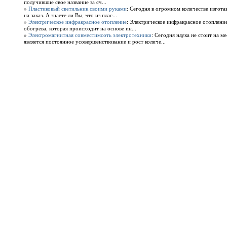
получившие свое название за сч...
»
Пластиковый светильник своими руками
: Сегодня в огромном количестве изгота
на заказ. А знаете ли Вы, что из плас...
»
Электрическое инфракрасное отопление
: Электрическое инфракрасное отопление
обогрева, которая происходит на основе ин...
»
Электромагнитная совместимсоть электротехники
: Сегодня наука не стоит на ме
является постоянное усовершенствование и рост количе...