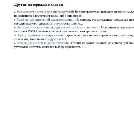
Другие материалы и статьи
»
Виды электрических водонагревателей
: Водонагреватели являются незаменимым
помещениях отсутствует вода, либо она подае...
»
Топливо для дизельной электростанции
: На многих строительных площадках н
сегодня является дизельная электростанция, о...
»
Необходимость установки дифференциального автомата
: Основным предназнач
автомата DS941 является защита человека от электрического то...
»
Электроснабжение сооружений
: Строительство в нашей стране – это одна из в
хозяйства, конечным продуктом кот...
»
Кабель для систем видеонаблюдения
: Одним из самых важных моментов при мо
установке системы является выбор надежного и...