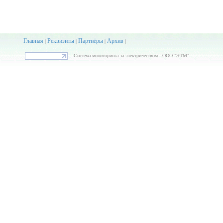
Главная
Реквизиты
Партнёры
Архив
|
|
|
|
Система мониторинга за электричеством - ООО "ЭТМ"