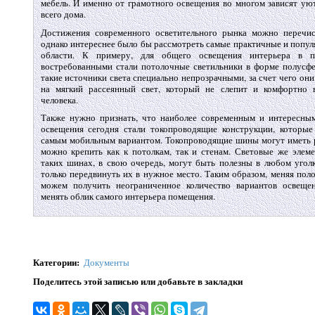
мебель. И именно от грамотного освещения во многом зависят ую
всего дома.
Достижения современного осветительного рынка можно перечис
однако интереснее было бы рассмотреть самые практичные и попу
области. К примеру, для общего освещения интерьера в п
востребованными стали потолочные светильники в форме полусф
такие источники света специально непрозрачными, за счет чего он
на мягкий рассеянный свет, который не слепит и комфортно в
человека.
Также нужно признать, что наиболее современным и интересны
освещения сегодня стали токопроводящие конструкции, которы
самым мобильным вариантом. Токопроводящие шины могут иметь 
можно крепить как к потолкам, так и стенам. Световые же элем
таких шинах, в свою очередь, могут быть полезны в любом угол
только передвинуть их в нужное место. Таким образом, меняя пол
можем получить неограниченное количество вариантов освещен
менять облик самого интерьера помещения.
Категории
:
Документы
Поделитесь этой записью или добавьте в закладки