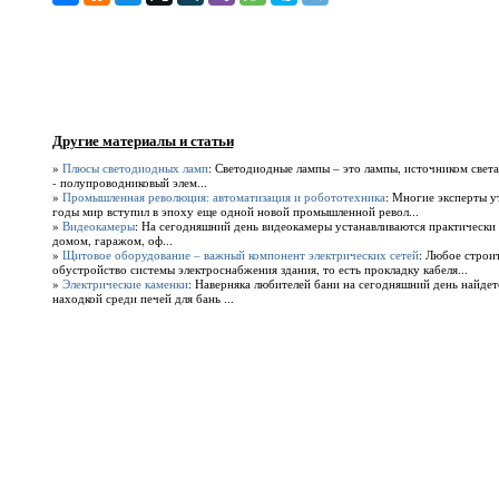
Другие материалы и статьи
»
Плюсы светодиодных ламп
: Светодиодные лампы – это лампы, источником света
- полупроводниковый элем...
»
Промышленная революция: автоматизация и робототехника
: Многие эксперты у
годы мир вступил в эпоху еще одной новой промышленной револ...
»
Видеокамеры
: На сегодняшний день видеокамеры устанавливаются практически в
домом, гаражом, оф...
»
Щитовое оборудование – важный компонент электрических сетей
: Любое строи
обустройство системы электроснабжения здания, то есть прокладку кабеля...
»
Электрические каменки
: Наверняка любителей бани на сегодняшний день найдет
находкой среди печей для бань ...