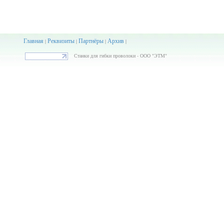
Главная
Реквизиты
Партнёры
Архив
|
|
|
|
Станки для гибки проволоки - ООО "ЭТМ"