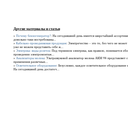
Другие материалы и статьи
»
Почему бензогенератор?
: На сегодняшний день имеется широчайший ассортиме
довольно-таки востребованы...
»
Кабельно-проводниковая продукция
: Электричество – это то, без чего не може
уже не можем представить себе ж...
»
Электрика: виды розеток
: Под термином электрика, как правило, понимается об
проведении электромонтаж...
»
Анализаторы молока
: Ультразвуковой анализатор молока АКМ 98 представляет 
применения различных...
»
Осветительное оборудование
: Безусловно, каждое осветительное оборудование
На сегодняшний день достаточ...