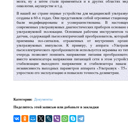
мозга, ну а затем стали применяться и в других областях ме
онкологии, акушерстве и т.д.
В нашей же стране первые устройства для медицинской ультразву
созданы в 60-х годах. Они представляли собой огромные стационар
были модифицированы и усовершенствованы. В настояще
современных ультразвуковых диагностических приборов основано 
ультразвуковой эхолокации. Основным рабочим инструментом та
датчик, содержащий пьезоэлектрический преобразователь, которы
приемника эхо-сигналов, отраженных от внутренних орган
ультразвуковых импульсов. К примеру, у аппрата «Ультраз
пьезоэлектрического преобразователя используется керамика из тит
очередь позволяет понизить напряжение питания преобразовате
вместо компенсатора напряжения питающей сети в этом устройс
стабилизации выходного напряжения и стабилизатора накала
независимость выходных параметров аппарата «Ультразвук - Т5»
упростило его эксплуатацию и повысило точность дозиметрии.
Категории
:
Документы
Поделитесь этой записью или добавьте в закладки