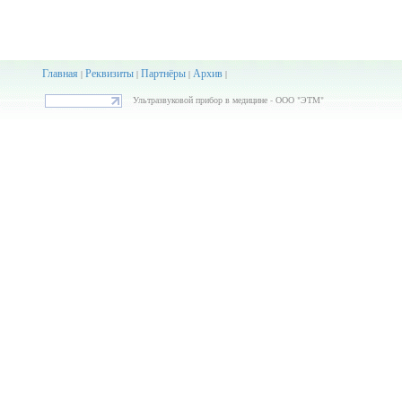
Главная
Реквизиты
Партнёры
Архив
|
|
|
|
Ультразвуковой прибор в медицине - ООО "ЭТМ"