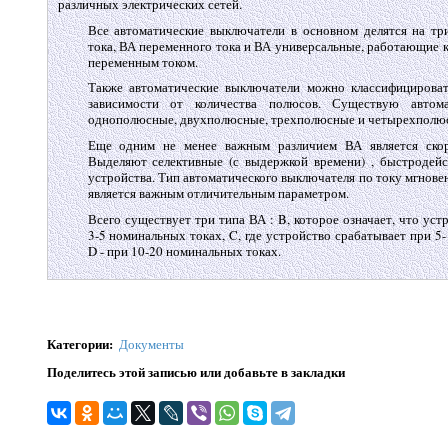
различных электрических сетей.
Все автоматические выключатели в основном делятся на тр
тока, ВА переменного тока и ВА универсальные, работающие ка
переменным током.
Также автоматические выключатели можно классифицироват
зависимости от количества полюсов. Существую автома
однополюсные, двухполюсные, трехполюсные и четырехполю
Еще одним не менее важным различием ВА является скор
Выделяют селективные (с выдержкой времени) , быстродей
устройства. Тип автоматического выключателя по току мгнове
является важным отличительным параметром.
Всего существует три типа ВА : B, которое означает, что уст
3-5 номинальных токах, C, где устройство срабатывает при 5
D - при 10-20 номинальных токах.
Категории
:
Документы
Поделитесь этой записью или добавьте в закладки