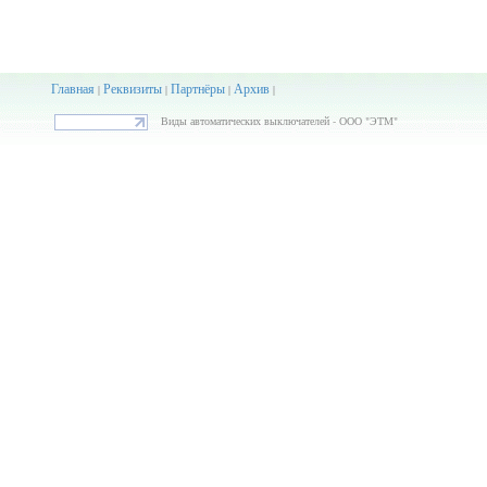
Главная
Реквизиты
Партнёры
Архив
|
|
|
|
Виды автоматических выключателей - ООО "ЭТМ"