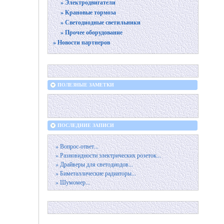
» Электродвигатели
» Крановые тормоза
» Светодиодные светильники
» Прочее оборудование
» Новости партнеров
ПОЛЕЗНЫЕ ЗАМЕТКИ
ПОСЛЕДНИЕ ЗАПИСИ
» Вопрос-ответ...
» Разновидности электрических розеток...
» Драйверы для светодиодов...
» Биметаллические радиаторы...
» Шумомер...