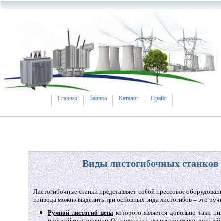
Главная
Заявка
Каталог
Прайс
Виды листогибочных станков
Листогибочные станки представляет собой прессовое оборудование
привода можно выделить три основных вида листогибов – это ручн
Ручной листогиб цена
которого является довольно таки ни
простой конструкции. Он подходит для изготовления деталей 