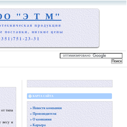
ОО "Э Т М"
отехническая продукция
е поставки, низкие цены
(351)751-23-31
КАРТА САЙТА
» Новости компании
 от типа
» Производители
» О компании
у весу и
» Карьера