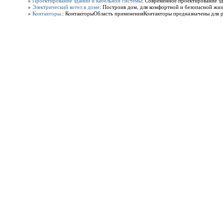
»
Проектирование зданий и кабельной системы
: Современное проектирование зд
»
Электрический котел в доме
: Построив дом, для комфортной и безопасной жизн
»
Контакторы.
: КонтакторыОбласть примененияКонтакторы предназначены для р