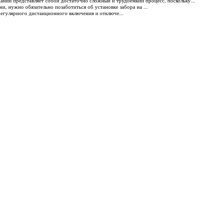
аний представляет собой достаточно сложный и трудоемкий процесс, поскольку...
и, нужно обязательно позаботиться об установке забора на ...
егулярного дистанционного включения и отключе...