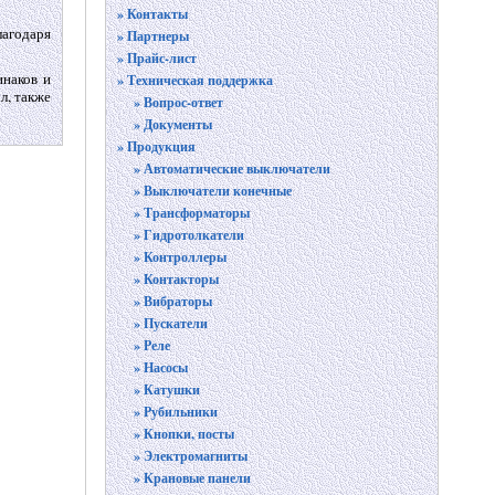
» Контакты
агодаря
» Партнеры
» Прайс-лист
инаков и
» Техническая поддержка
л, также
» Вопрос-ответ
» Документы
» Продукция
» Автоматические выключатели
» Выключатели конечные
» Трансформаторы
» Гидротолкатели
» Контроллеры
» Контакторы
» Вибраторы
» Пускатели
» Реле
» Насосы
» Катушки
» Рубильники
» Кнопки, посты
» Электромагниты
» Крановые панели