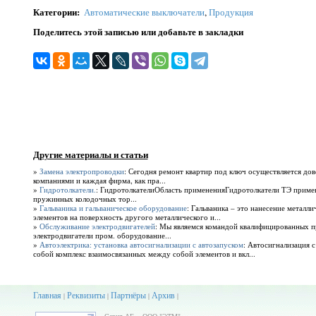
Категории
:
Автоматические выключатели
,
Продукция
Поделитесь этой записью или добавьте в закладки
Другие материалы и статьи
»
Замена электропроводки
: Сегодня ремонт квартир под ключ осуществляется до
компаниями и каждая фирма, как пра...
»
Гидротолкатели.
: ГидротолкателиОбласть примененияГидротолкатели ТЭ приме
пружинных колодочных тор...
»
Гальваника и гальваническое оборудование
: Гальваника – это нанесение металл
элементов на поверхность другого металлического и...
»
Обслуживание электродвигателей
: Мы являемся командой квалифицированных 
электродвигатели пром. оборудование...
»
Автоэлектрика: установка автосигнализации с автозапуском
: Автосигнализация с
собой комплекс взаимосвязанных между собой элементов и вкл...
Главная
Реквизиты
Партнёры
Архив
|
|
|
|