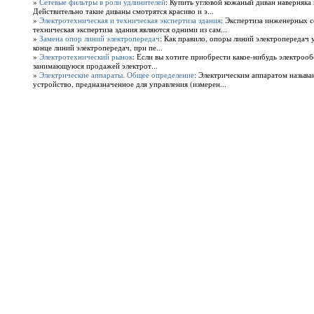
»
Сетевые фильтры в роли удлинителей
: Купить угловой кожаный диван наверняка
Действительно такие диваны смотрятся красиво и э...
»
Электротехническая и техническая экспертиза здания
: Экспертиза инженерных с
техническая экспертиза здания являются одними из сам...
»
Замена опор линий электропередач
: Как правило, опоры линий электропередач у
конце линий электропередач, при пе...
»
Электротехнический рынок
: Если вы хотите приобрести какое-нибудь электроо
занимающуюся продажей электрот...
»
Электрические аппараты. Общее определение
: Электрическим аппаратом называ
устройство, предназначенное для управления (измерен...