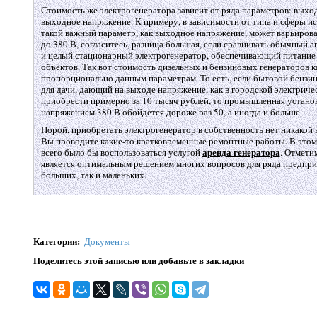
Стоимость же электрогенератора зависит от ряда параметров: выход
выходное напряжение. К примеру, в зависимости от типа и сферы и
такой важный параметр, как выходное напряжение, может варьироват
до 380 В, согласитесь, разница большая, если сравнивать обычный 
и целый стационарный электрогенератор, обеспечивающий питани
объектов. Так вот стоимость дизельных и бензиновых генераторов ка
пропорционально данным параметрам. То есть, если бытовой бензи
для дачи, дающий на выходе напряжение, как в городской электриче
приобрести примерно за 10 тысяч рублей, то промышленная устано
напряжением 380 В обойдется дороже раз 50, а иногда и больше.
Порой, приобретать электрогенератор в собственность нет никакой 
Вы проводите какие-то кратковременные ремонтные работы. В этом
аренда генератора
всего было бы воспользоваться услугой
. Отметим
является оптимальным решением многих вопросов для ряда предприя
больших, так и маленьких.
Категории
:
Документы
Поделитесь этой записью или добавьте в закладки