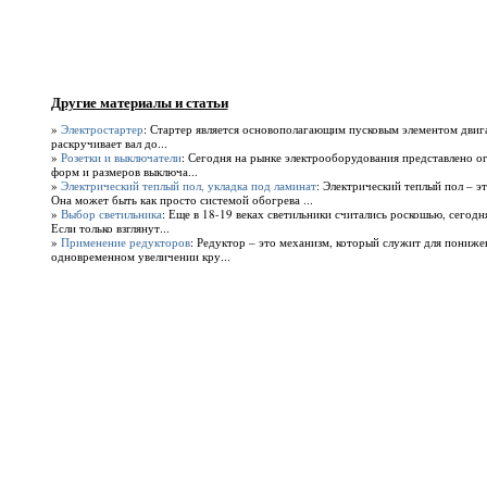
Другие материалы и статьи
»
Электростартер
: Стартер является основополагающим пусковым элементом двига
раскручивает вал до...
»
Розетки и выключатели
: Сегодня на рынке электрооборудования представлено о
форм и размеров выключа...
»
Электрический теплый пол, укладка под ламинат
: Электрический теплый пол – эт
Она может быть как просто системой обогрева ...
»
Выбор светильника
: Еще в 18-19 веках светильники считались роскошью, сегод
Если только взглянут...
»
Применение редукторов
: Редуктор – это механизм, который служит для пониж
одновременном увеличении кру...