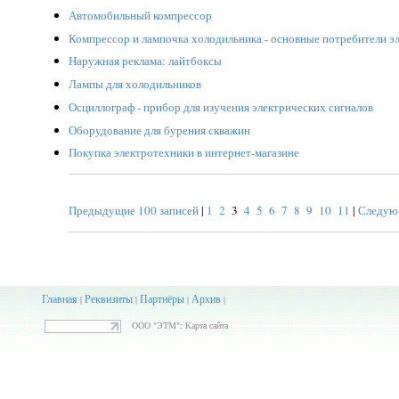
Автомобильный компрессор
Компрессор и лампочка холодильника - основные потребители э
Наружная реклама: лайтбоксы
Лампы для холодильников
Осциллограф - прибор для изучения электрических сигналов
Оборудование для бурения скважин
Покупка электротехники в интернет-магазине
Предыдущие 100 записей
|
1
2
3
4
5
6
7
8
9
10
11
|
Следующ
Главная
Реквизиты
Партнёры
Архив
|
|
|
|
ООО "ЭТМ": Карта сайта